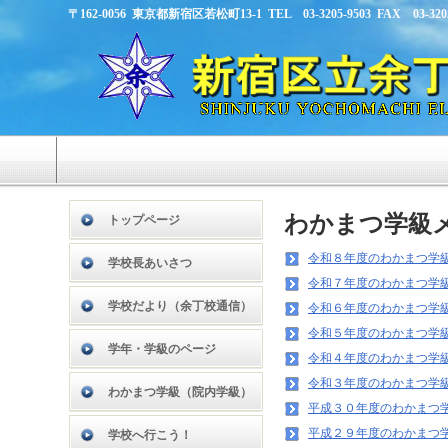
〒162-0056 東京都新宿区若松町13-1 TEL 03-3205-9503 FAX 03-3205
わかまつ学級
トップページ
令和８年度のわかまつ学
学校長あいさつ
令和７年度のわかまつ学
学校だより（余丁校通信）
令和６年度のわかまつ学
令和５年度のわかまつ学
学年・学級のページ
令和４年度のわかまつ学
令和３年度のわかまつ学
わかまつ学級（院内学級）
平成３０年度のわかまつ
平成２９年度のわかまつ
学校へ行こう！