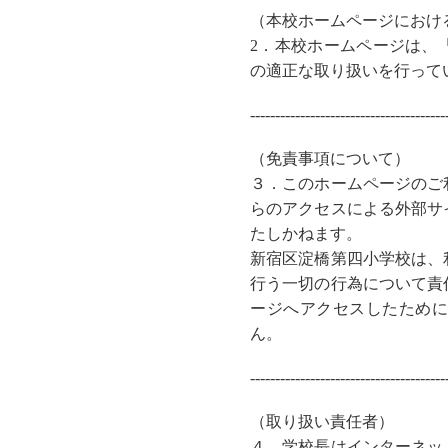
（本校ホームページにおけ
2
．本校ホームページ
は、
の適正な取り扱いを行って
---------------------------------------
（
免責事項について
）
３．
このホームページのご
らのアクセスによる外部サ
たしかねます。
新宿区淀橋第四小学校は、
行う一切の行為について責
ージへアクセスしたため
ん。
---------------------------------------
（取り扱い責任者）
４．学校長はインターネッ